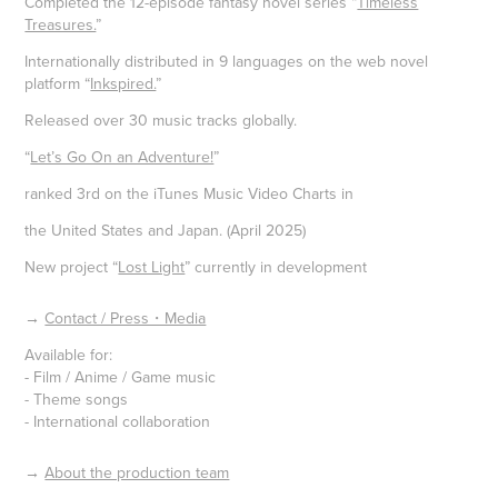
Completed the 12-episode fantasy novel series “
Timeless
Treasures.
”
Internationally distributed in 9 languages on the web novel
platform “
Inkspired.
”
Released over 30 music tracks globally.
“
Let’s Go On an Adventure!
”
ranked 3rd on the iTunes Music Video Charts in
the United States and Japan. (April 2025)
New project “
Lost Light
” currently in development
→
Contact / Press・Media
Available for:
- Film / Anime / Game music
- Theme songs
- International collaboration
→
About the production team