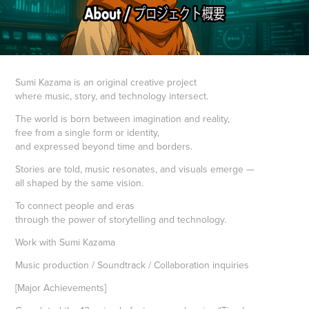
Sumi Kazama is an original creative project
where music, story, and technology intersect.
The world is born between imagination and reality,
free from a single form or identity,
and expressed beyond time and borders.
Stories are told, music resonates, and visuals emerge —
all shaped by the same vision.
To connect people and eras
through the power of storytelling and technology.
Work with Sumi Kazama
Music production / Soundtrack / Collaboration inquiries
[Major Achievements]