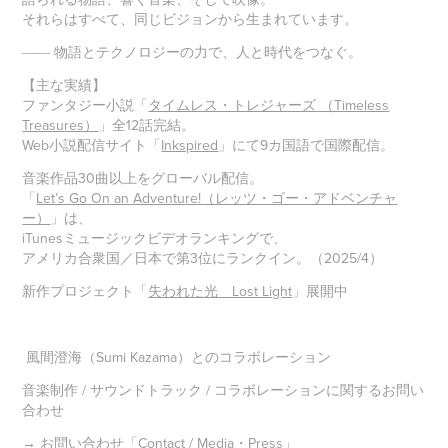
それらはすべて、同じビジョンから生まれています。
―― 物語とテクノロジーの力で、人と時代をつなぐ。
【主な実績】
ファンタジー小説「
タイムレス・トレジャーズ （Timeless
Treasures）
」全12話完結。
Web小説配信サイト「
Inkspired
」にて9カ国語で国際配信。
音楽作品30曲以上をグローバル配信。
「
Let’s Go On an Adventure!（レッツ・ゴー・アドベンチャ
ー）
」は、
iTunesミュージックビデオランキングで、
アメリカ合衆国／日本で第3位にランクイン。（2025/4）
新作プロジェクト「
失われた光 Lost Light
」展開中
風間澄海（Sumi Kazama）とのコラボレーション
音楽制作 / サウンドトラック / コラボレーションに関するお問い
合わせ
→ お問い合わせ
「
Contact / Media・Press
」