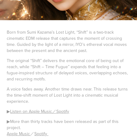
Born from Sumi Kazama’s Lost Light, “Shift” is a two-track
cinematic EDM release that captures the moment of crossing
time. Guided by the light of a mirror, IYO’s ethereal vocal moves
between the present and the ancient past.
The original “Shift” delivers the emotional core of being out of
reach, while “Shift – Time Fugue” expands that feeling into a
fugue-inspired structure of delayed voices, overlapping echoes,
and recurring motifs.
A voice fades away. Another time draws near. This release turns
the time-shift moment of Lost Light into a cinematic musical
experience.
▶
Listen on Apple Music／Spotify
▶More than thirty tracks have been released as part of this
project.​​​​​​​
Apple Music
／
Spotify