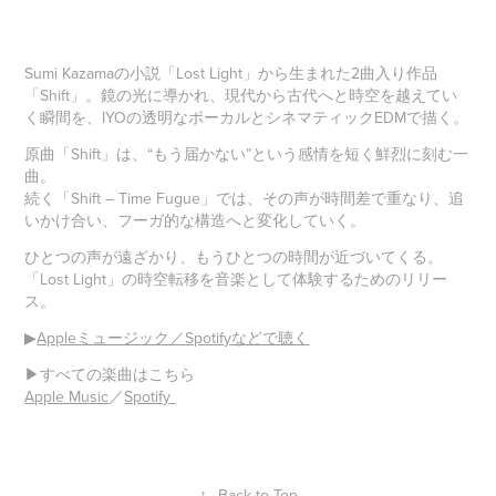
Sumi Kazamaの小説「Lost Light」から生まれた2曲入り作品
「Shift」。鏡の光に導かれ、現代から古代へと時空を越えてい
く瞬間を、IYOの透明なボーカルとシネマティックEDMで描く。
原曲「Shift」は、“もう届かない”という感情を短く鮮烈に刻む一
曲。
続く「Shift – Time Fugue」では、その声が時間差で重なり、追
いかけ合い、フーガ的な構造へと変化していく。
ひとつの声が遠ざかり、もうひとつの時間が近づいてくる。
「Lost Light」の時空転移を音楽として体験するためのリリー
ス。
▶
Appleミュージック／Spotifyなどで聴く
▶すべての楽曲はこちら
Apple Music
／
Spotify
↑
Back to Top