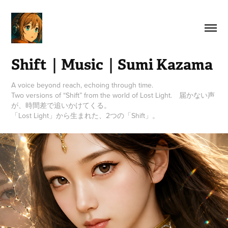
Shift｜Music｜Sumi Kazama
A voice beyond reach, echoing through time.
Two versions of “Shift” from the world of Lost Light. 届かない声
が、時間差で追いかけてくる。
「Lost Light」から生まれた、2つの「Shift」。